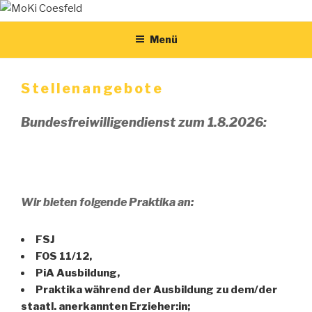
Zum
Montessori-Kinderhaus Coesfeld
MOKI COESFELD
Inhalt
Menü
springen
Stellenangebote
Bundesfreiwilligendienst zum 1.8.2026:
Wir bieten folgende Praktika an:
FSJ
FOS 11/12,
PiA Ausbildung,
Praktika während der Ausbildung zu dem/der
staatl. anerkannten Erzieher:in;