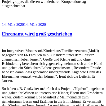
Projektgruppe, die diesen wunderbaren Kooperationstag
ausgerichtet hat.
Veröffentlicht
14. März 2020
14. März 2020
am
Ehrenamt wird groß geschrieben
Im Integrativen Montessori-Kinderhaus/Familienzentrum (MoKi)
begegnen sich 66 Familien mit 82 Kindern unter dem Leitsatz
„gemeinsam leben lernen“. Große und Kleine mit und ohne
Behinderung bereichern sich gegenseitig, nehmen sich an die Hand
und gehen ein Stück ihres Lebens gemeinsam. „Besondere Freude
habe ich daran, dass generationsübergreifende Angebote Dank des
Ehrenamtes genutzt werden können“, freut sich die Leiterin Ite
Jansen.
So haben z.B. Großväter mehrfach das Projekt „Töpfern“ angeboten
und gaben ihr Wissen an interessierte Kinder, Eltern und Großeltern
weiter. Zudem kommt Opa Manfred 2 Mal monatlich zum
gemeinsamen Lesen und Erzählen in die Einrichtung. Er vermittelt
den Kindern auf bereichernde Art und Weise wie viel Spaß es macht