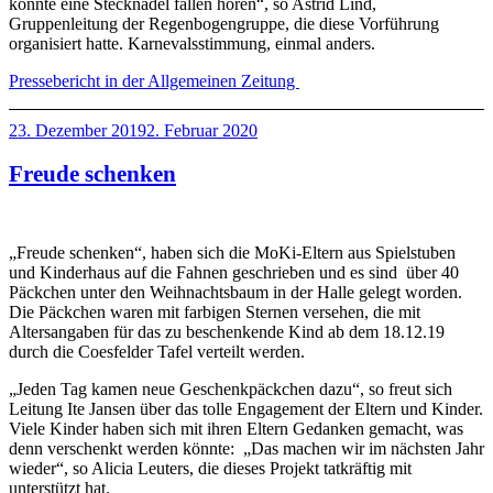
konnte eine Stecknadel fallen hören“, so Astrid Lind,
Gruppenleitung der Regenbogengruppe, die diese Vorführung
organisiert hatte. Karnevalsstimmung, einmal anders.
Pressebericht in der Allgemeinen Zeitung
Veröffentlicht
23. Dezember 2019
2. Februar 2020
am
Freude schenken
„Freude schenken“, haben sich die MoKi-Eltern aus Spielstuben
und Kinderhaus auf die Fahnen geschrieben und es sind über 40
Päckchen unter den Weihnachtsbaum in der Halle gelegt worden.
Die Päckchen waren mit farbigen Sternen versehen, die mit
Altersangaben für das zu beschenkende Kind ab dem 18.12.19
durch die Coesfelder Tafel verteilt werden.
„Jeden Tag kamen neue Geschenkpäckchen dazu“, so freut sich
Leitung Ite Jansen über das tolle Engagement der Eltern und Kinder.
Viele Kinder haben sich mit ihren Eltern Gedanken gemacht, was
denn verschenkt werden könnte: „Das machen wir im nächsten Jahr
wieder“, so Alicia Leuters, die dieses Projekt tatkräftig mit
unterstützt hat.