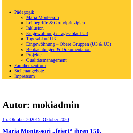
Pädagogik
Maria Montessori
Leitbegriffe & Grundprinzipien
Inklusion
Eingewöhnung / Tagesablauf U3
Tagesablauf Ü3
Eingewöhnung – Obere Gruppen (U3 & Ü3)
Beobachtungen & Dokumentation
Projekte
Qualitätsmanagement
Familienzentrum
Stellenangebote
Impressum
Autor:
mokiadmin
Veröffentlicht
15. Oktober 2020
15. Oktober 2020
am
Maria Montessori „feiert“ ihren 150.