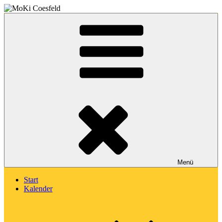
Zum
Inhalt
Montessori-Kinderhaus Coesfeld
springen
MoKi Coesfeld
Menü
Start
Kalender