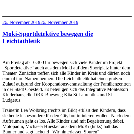
Veröffentlicht
26. November 2019
26. November 2019
am
Moki-Sportdetektive bewegen die
Leichtathletik
Am Freitag ab 16.30 Uhr bewegen sich viele Kinder im Projekt
„Sportdetektive“ auch aus dem Moki auf dem Sportplatz hinter dem
Theater. Zunächst treffen sich alle Kinder im Kreis und dürfen noch
einmal ihre Namen nennen. Die Leichtathletik hat einen großen
Zulauf aufgrund der Kooperationsveranstaltung der Familienzentren
in der Stadt Coesfeld. Es beteiligen sich das Integrative Montessori
Kinderhaus, die DRK Buesweg Kita St.Laurentius und St.
Ludgerus.
Trainerin Lea Wolbring (rechts im Bild) erklärt den Kindern, dass
sie heute insbesondere für den Citylauf trainieren wollen. Nach dem
Aufräumen geht es los. Alle Kinder sind mit Begeisterung dabei.
Motopädin, Michaela Hüesker aus dem MoKi (links) hält das
Banner und sagt lachend „Wir hinterlassen Spuren“.