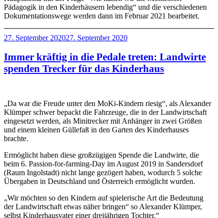
Pädagogik in den Kinderhäusern lebendig“ und die verschiedenen
Dokumentationswege werden dann im Februar 2021 bearbeitet.
Veröffentlicht
27. September 2020
27. September 2020
am
Immer kräftig in die Pedale treten: Landwirte
spenden Trecker für das Kinderhaus
„Da war die Freude unter den MoKi-Kindern riesig“, als Alexander
Klümper schwer bepackt die Fahrzeuge, die in der Landwirtschaft
eingesetzt werden, als Minitrecker mit Anhänger in zwei Größen
und einem kleinen Güllefaß in den Garten des Kinderhauses
brachte.
Ermöglicht haben diese großzügigen Spende die Landwirte, die
beim 6. Passion-for-farming-Day im August 2019 in Sandersdorf
(Raum Ingolstadt) nicht lange gezögert haben, wodurch 5 solche
Übergaben in Deutschland und Österreich ermöglicht wurden.
„Wir möchten so den Kindern auf spielerische Art die Bedeutung
der Landwirtschaft etwas näher bringen“ so Alexander Klümper,
selbst Kinderhausvater einer dreijährigen Tochter.“