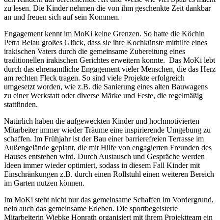
zu lesen. Die Kinder nehmen die von ihm geschenkte Zeit dankbar
an und freuen sich auf sein Kommen.
Engagement kennt im MoKi keine Grenzen. So hatte die Köchin
Petra Belau großes Glück, dass sie ihre Kochkünste mithilfe eines
irakischen Vaters durch die gemeinsame Zubereitung eines
traditionellen irakischen Gerichtes erweitern konnte. Das MoKi lebt
durch das ehrenamtliche Engagement vieler Menschen, die das Herz
am rechten Fleck tragen. So sind viele Projekte erfolgreich
umgesetzt worden, wie z.B. die Sanierung eines alten Bauwagens
zu einer Werkstatt oder diverse Märke und Feste, die regelmäßig
stattfinden.
Natürlich haben die aufgeweckten Kinder und hochmotivierten
Mitarbeiter immer wieder Träume eine inspirierende Umgebung zu
schaffen. Im Frühjahr ist der Bau einer barrierefreien Terrasse im
Außengelände geplant, die mit Hilfe von engagierten Freunden des
Hauses entstehen wird. Durch Austausch und Gespräche werden
Ideen immer wieder optimiert, sodass in diesem Fall Kinder mit
Einschränkungen z.B. durch einen Rollstuhl einen weiteren Bereich
im Garten nutzen können.
Im MoKi steht nicht nur das gemeinsame Schaffen im Vordergrund,
nein auch das gemeinsame Erleben. Die sportbegeisterte
Mitarbeiterin Wiebke Honrath organisiert mit ihrem Projektteam ein