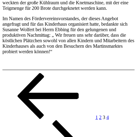
weckten der große Kühlraum und die Knetmaschine, mit der eine
Teigmenge für 200 Brote durchgeknete
t werden kann.
Im Namen des Fördervereinsvorstandes, der dieses Angebot
angefragt und für das Kinderhaus organisiert hatte, bedankte sich
Susanne Wolfert bei Herrn Ebbing für den gelungenen und
produktiven Nachmittag: „ Wir freuen uns sehr darüber, dass die
köstlichen Plätzchen sowohl von allen Kindern und Mitarbeitern des
Kinderhauses als auch von den Besuchern des Martinsmarktes
probiert werden können!“
Beitragsnavigation
Vorherige
Seite
Seite
Seite
Seite
Nächste
Seite
Seite
1
2
3
4