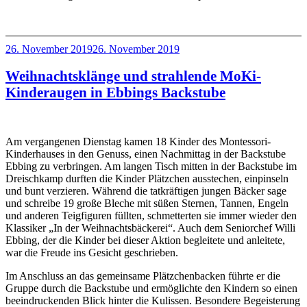
Veröffentlicht
26. November 2019
26. November 2019
am
Weihnachtsklänge und strahlende MoKi-
Kinderaugen in Ebbings Backstube
Am
vergangenen Dienstag kamen 18 Kinder des Montessori-
Kinderhauses in den Genuss, einen Nachmittag in der Backstube
Ebbing zu verbringen. Am langen Tisch mitten in der Backstube im
Dreischkamp durften die Kinder Plätzchen ausstechen, einpinseln
und bunt verzieren. Während die tatkräftigen jungen Bäcker sage
und schreibe 19 große Bleche mit süßen Sternen, Tannen, Engeln
und anderen Teigfiguren füllten, schmetterten sie immer wieder den
Klassiker „In der Weihnachtsbäckerei“. Auch dem Seniorchef Willi
Ebbing, der die Kinder bei dieser Aktion begleitete und anleitete,
war die Freude ins Gesicht geschrieben.
Im Anschluss an das gemeinsame Plätzchenbacken führte er die
Gruppe durch die Backstube und ermöglichte den Kindern so einen
beeindruckenden Blick hinter die Kulissen. Besondere Begeisterung