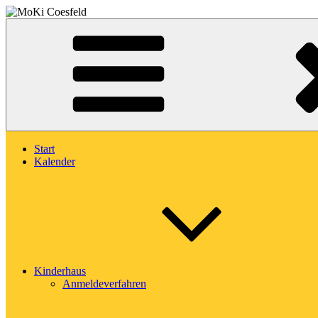
Zum
Inhalt
Montessori-Kinderhaus Coesfeld
springen
MoKi Coesfeld
Start
Kalender
Kinderhaus
Anmeldeverfahren