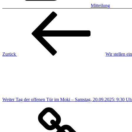
Mitteilung
Beitragsnavigation
Vorheriger
Beitrag
Zurück
Wir stellen ei
Nächster
Beitrag
Weiter
Tag der offenen Tür im Moki – Samstag, 20.09.2025: 9:30 Uh
Impressum