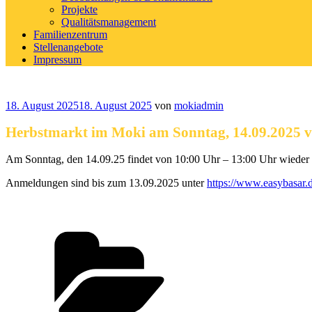
Projekte
Qualitätsmanagement
Familienzentrum
Stellenangebote
Impressum
Veröffentlicht
18. August 2025
18. August 2025
von
mokiadmin
am
Herbstmarkt im Moki am Sonntag, 14.09.2025 v
Am Sonntag, den 14.09.25 findet von 10:00 Uhr – 13:00 Uhr wieder 
Anmeldungen sind bis zum 13.09.2025 unter
https://www.easybasar.
Kategorien