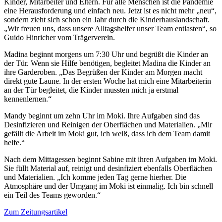
Kinder, Mitarbeiter und Eltern. Für alle Menschen ist die Pandemie
eine Herausforderung und einfach neu. Jetzt ist es nicht mehr „neu“,
sondern zieht sich schon ein Jahr durch die Kinderhauslandschaft.
„Wir freuen uns, dass unsere Alltagshelfer unser Team entlasten“, so
Guido Hinricher vom Trägerverein.
Madina beginnt morgens um 7:30 Uhr und begrüßt die Kinder an
der Tür. Wenn sie Hilfe benötigen, begleitet Madina die Kinder an
ihre Garderoben. „Das Begrüßen der Kinder am Morgen macht
direkt gute Laune. In der ersten Woche hat mich eine Mitarbeiterin
an der Tür begleitet, die Kinder mussten mich ja erstmal
kennenlernen.“
Mandy beginnt um zehn Uhr im Moki. Ihre Aufgaben sind das
Desinfizieren und Reinigen der Oberflächen und Materialien. „Mir
gefällt die Arbeit im Moki gut, ich weiß, dass ich dem Team damit
helfe.“
Nach dem Mittagessen beginnt Sabine mit ihren Aufgaben im Moki.
Sie füllt Material auf, reinigt und desinfiziert ebenfalls Oberflächen
und Materialien. „Ich komme jeden Tag gerne hierher. Die
Atmosphäre und der Umgang im Moki ist einmalig. Ich bin schnell
ein Teil des Teams geworden.“
Zum Zeitungsartikel