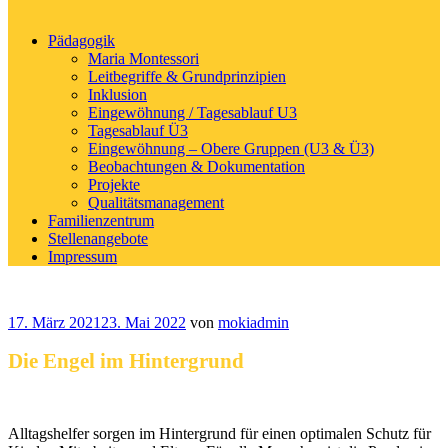
Pädagogik
Maria Montessori
Leitbegriffe & Grundprinzipien
Inklusion
Eingewöhnung / Tagesablauf U3
Tagesablauf Ü3
Eingewöhnung – Obere Gruppen (U3 & Ü3)
Beobachtungen & Dokumentation
Projekte
Qualitätsmanagement
Familienzentrum
Stellenangebote
Impressum
Veröffentlicht
17. März 2021
23. Mai 2022
von
mokiadmin
am
Die Engel im Hintergrund
Alltagshelfer sorgen im Hintergrund für einen optimalen Schutz für