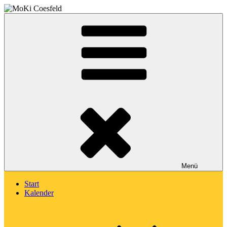
Zum
Inhalt
Montessori-Kinderhaus Coesfeld
springen
MoKi Coesfeld
Menü
Start
Kalender