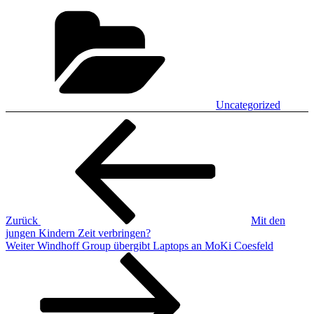
Kategorien
Uncategorized
Beitragsnavigation
Vorheriger
Beitrag
Zurück
Mit den
jungen Kindern Zeit verbringen?
Nächster
Weiter
Windhoff Group übergibt Laptops an MoKi Coesfeld
Beitrag