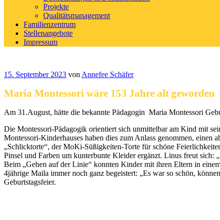
Projekte
Qualitätsmanagement
Familienzentrum
Stellenangebote
Impressum
Veröffentlicht
15. September 2023
von
Annefee Schäfer
am
Maria Montessori wäre 153 Jahre alt geworden
Am 31.August, hätte die bekannte Pädagogin Maria Montessori Gebur
Die Montessori-Pädagogik orientiert sich unmittelbar am Kind mit s
Montessori-Kinderhauses haben dies zum Anlass genommen, einen ab
„Schlicktorte“, der MoKi-Süßigkeiten-Torte für schöne Feierlichkeite
Pinsel und Farben um kunterbunte Kleider ergänzt. Linus freut sich: 
Beim „Gehen auf der Linie“ konnten Kinder mit ihren Eltern in eine
4jährige Maila immer noch ganz begeistert: „Es war so schön, könne
Geburtstagsfeier.