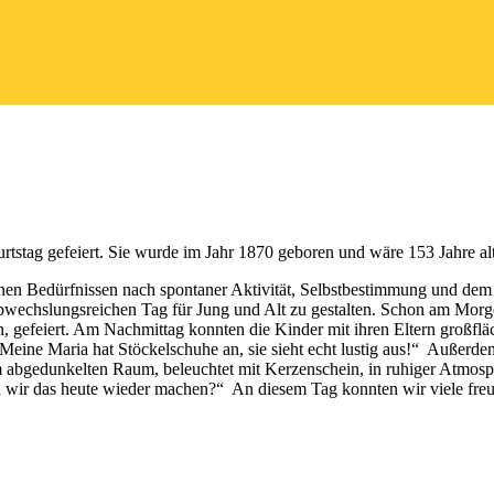
tstag gefeiert. Sie wurde im Jahr 1870 geboren und wäre 153 Jahre al
einen Bedürfnissen nach spontaner Aktivität, Selbstbestimmung und de
wechslungsreichen Tag für Jung und Alt zu gestalten. Schon am Morg
n, gefeiert. Am Nachmittag konnten die Kinder mit ihren Eltern großflä
„Meine Maria hat Stöckelschuhe an, sie sieht echt lustig aus!“ Außerd
m abgedunkelten Raum, beleuchtet mit Kerzenschein, in ruhiger Atmosp
n wir das heute wieder machen?“ An diesem Tag konnten wir viele freu