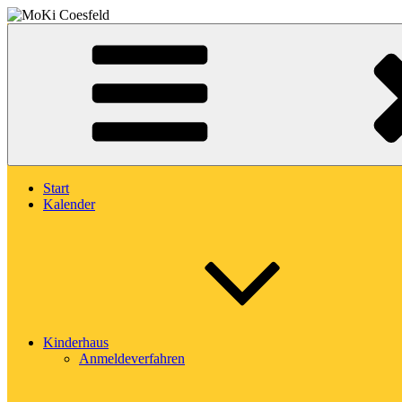
Zum
Inhalt
Montessori-Kinderhaus Coesfeld
springen
MoKi Coesfeld
Start
Kalender
Kinderhaus
Anmeldeverfahren